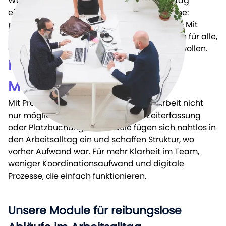
Wenn digitale Tools sich nahtlos in den Alltag
einfügen, entsteht Raum für das Wesentliche:
Leistungen
produktives Arbeiten und zufriedene Teams. Mit
Referenzen
Pragmatics at Work wird genau das möglich für alle,
Unternehmen
die weniger verwalten und mehr gestalten wollen.
Datenschutz
Für Teams gedacht. Für
Impressum
Menschen gemacht.
Mit Pragmatics at Work wird flexibles Arbeit nicht
© 2025 compl3te GmbH
nur möglich, sondern mühelos. Ob Zeiterfassung
oder Platzbuchung, die Module fügen sich nahtlos in
den Arbeitsalltag ein und schaffen Struktur, wo
vorher Aufwand war. Für mehr Klarheit im Team,
weniger Koordinationsaufwand und digitale
Prozesse, die einfach funktionieren.
Unsere Module für reibungslose