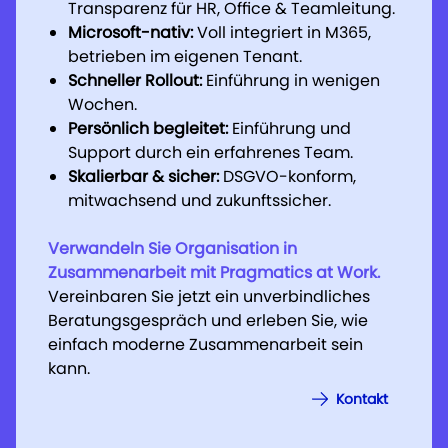
Transparenz für HR, Office & Teamleitung.
Transparenz für HR, Office & Teamleitung.
Transparenz für HR, Office & Teamleitung.
Microsoft-nativ:
Microsoft-nativ:
Microsoft-nativ:
Voll integriert in M365,
Voll integriert in M365,
Voll integriert in M365,
betrieben im eigenen Tenant.
betrieben im eigenen Tenant.
betrieben im eigenen Tenant.
Schneller Rollout:
Schneller Rollout:
Schneller Rollout:
Einführung in wenigen
Einführung in wenigen
Einführung in wenigen
Wochen.
Wochen.
Wochen.
Persönlich begleitet:
Persönlich begleitet:
Persönlich begleitet:
Einführung und
Einführung und
Einführung und
Support durch ein erfahrenes Team.
Support durch ein erfahrenes Team.
Support durch ein erfahrenes Team.
Skalierbar & sicher:
Skalierbar & sicher:
Skalierbar & sicher:
DSGVO-konform,
DSGVO-konform,
DSGVO-konform,
mitwachsend und zukunftssicher.
mitwachsend und zukunftssicher.
mitwachsend und zukunftssicher.
Verwandeln Sie Organisation in
Verwandeln Sie Organisation in
Verwandeln Sie Organisation in
Zusammenarbeit mit Pragmatics at Work.
Zusammenarbeit mit Pragmatics at Work.
Zusammenarbeit mit Pragmatics at Work.
Vereinbaren Sie jetzt ein unverbindliches
Vereinbaren Sie jetzt ein unverbindliches
Vereinbaren Sie jetzt ein unverbindliches
Beratungsgespräch und erleben Sie, wie
Beratungsgespräch und erleben Sie, wie
Beratungsgespräch und erleben Sie, wie
einfach moderne Zusammenarbeit sein
einfach moderne Zusammenarbeit sein
einfach moderne Zusammenarbeit sein
kann.
kann.
kann.
Kontakt
Kontakt
Kontakt