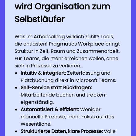
wird Organisation zum
wird Organisation zum
wird Organisation zum
Selbstläufer
Selbstläufer
Selbstläufer
Was im Arbeitsalltag wirklich zählt? Tools,
Was im Arbeitsalltag wirklich zählt? Tools,
Was im Arbeitsalltag wirklich zählt? Tools,
die entlasten! Pragmatics Workplace bringt
die entlasten! Pragmatics Workplace bringt
die entlasten! Pragmatics Workplace bringt
Struktur in Zeit, Raum und Zusammenarbeit.
Struktur in Zeit, Raum und Zusammenarbeit.
Struktur in Zeit, Raum und Zusammenarbeit.
Für Teams, die mehr erreichen wollen, ohne
Für Teams, die mehr erreichen wollen, ohne
Für Teams, die mehr erreichen wollen, ohne
sich in Prozesse zu verlieren.
sich in Prozesse zu verlieren.
sich in Prozesse zu verlieren.
Intuitiv & integriert:
Intuitiv & integriert:
Intuitiv & integriert:
Zeiterfassung und
Zeiterfassung und
Zeiterfassung und
Platzbuchung direkt in Microsoft Teams.
Platzbuchung direkt in Microsoft Teams.
Platzbuchung direkt in Microsoft Teams.
Self-Service statt Rückfragen:
Self-Service statt Rückfragen:
Self-Service statt Rückfragen:
Mitarbeitende buchen und tracken
Mitarbeitende buchen und tracken
Mitarbeitende buchen und tracken
eigenständig.
eigenständig.
eigenständig.
Automatisiert & effizient:
Automatisiert & effizient:
Automatisiert & effizient:
Weniger
Weniger
Weniger
manuelle Prozesse, mehr Fokus auf das
manuelle Prozesse, mehr Fokus auf das
manuelle Prozesse, mehr Fokus auf das
Wesentliche.
Wesentliche.
Wesentliche.
Strukturierte Daten, klare Prozesse:
Strukturierte Daten, klare Prozesse:
Strukturierte Daten, klare Prozesse:
Volle
Volle
Volle