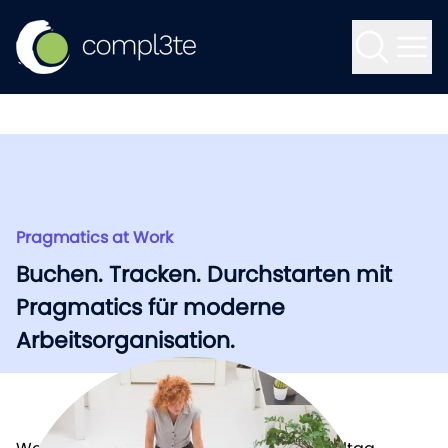
Zum Inhalt springen
Kontakt
Keine Treffer
IT-Projektmanagement
Pragmatics at Work
Pragmatics at Work
Consulting
Buchen. Tracken. Durchstarten mit
Buchen. Tracken. Durchstarten mit
Pragmatics für moderne
Pragmatics für moderne
Software-Entwicklung
Arbeitsorganisation.
Arbeitsorganisation.
Pragmatics