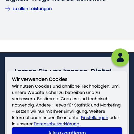
zu allen Leistungen
zu allen Leistungen
Lernen Sie uns kennen. Digital,
Wir verwenden Cookies
analog, persönlich.
Wir nutzen Cookies und ähnliche Technologien, um
unsere Website sicher zu betreiben und zu
+49 (0)341 97458330
verbessern. Bestimmte Cookies sind technisch
connect@compl3te.com
notwendig. Andere – etwa für Statistik und Marketing
Standort
Leipzig
– setzen wir nur mit Ihrer Einwilligung. Weitere
Standort
Hannover
Informationen finden Sie in unter
Einstellungen
oder
in unserer
Datenschutzerklärung
.
zum Kontakt
Alle akzeptieren