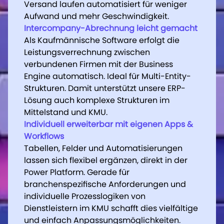
Versand laufen automatisiert für weniger
Versand laufen automatisiert für weniger
Aufwand und mehr Geschwindigkeit.
Aufwand und mehr Geschwindigkeit.
Intercompany-Abrechnung leicht gemacht
Intercompany-Abrechnung leicht gemacht
Als Kaufmännische Software erfolgt die
Als Kaufmännische Software erfolgt die
Leistungsverrechnung zwischen
Leistungsverrechnung zwischen
verbundenen Firmen mit der Business
verbundenen Firmen mit der Business
Engine automatisch. Ideal für Multi-Entity-
Engine automatisch. Ideal für Multi-Entity-
Strukturen. Damit unterstützt unsere ERP-
Strukturen. Damit unterstützt unsere ERP-
Lösung auch komplexe Strukturen im
Lösung auch komplexe Strukturen im
Mittelstand und KMU.
Mittelstand und KMU.
Individuell erweiterbar mit eigenen Apps &
Individuell erweiterbar mit eigenen Apps &
Workflows
Workflows
Tabellen, Felder und Automatisierungen
Tabellen, Felder und Automatisierungen
lassen sich flexibel ergänzen, direkt in der
lassen sich flexibel ergänzen, direkt in der
Power Platform. Gerade für
Power Platform. Gerade für
branchenspezifische Anforderungen und
branchenspezifische Anforderungen und
individuelle Prozesslogiken von
individuelle Prozesslogiken von
Dienstleistern im KMU schafft dies vielfältige
Dienstleistern im KMU schafft dies vielfältige
und einfach Anpassungsmöglichkeiten.
und einfach Anpassungsmöglichkeiten.