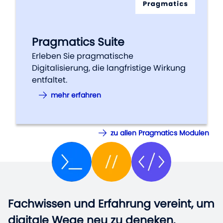
Pragmatics Suite
Erleben Sie pragmatische
Digitalisierung, die langfristige Wirkung
entfaltet.
mehr erfahren
zu allen Pragmatics Modulen
Fachwissen und Erfahrung vereint, um
Fachwissen und Erfahrung vereint, um
digitale Wege neu zu deneken.
digitale Wege neu zu deneken.