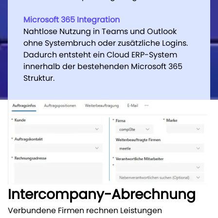
Microsoft 365 Integration
Microsoft 365 Integration
Nahtlose Nutzung in Teams und Outlook
Nahtlose Nutzung in Teams und Outlook
ohne Systembruch oder zusätzliche Logins.
ohne Systembruch oder zusätzliche Logins.
Dadurch entsteht ein Cloud ERP-System
Dadurch entsteht ein Cloud ERP-System
innerhalb der bestehenden Microsoft 365
innerhalb der bestehenden Microsoft 365
Struktur.
Struktur.
Intercompany-Abrechnung
Verbundene Firmen rechnen Leistungen