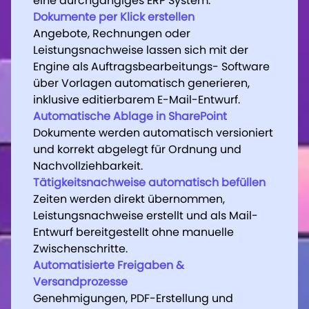
eine durchgängiges ERP System.
eine durchgängiges ERP System.
Dokumente per Klick erstellen
Dokumente per Klick erstellen
Angebote, Rechnungen oder
Angebote, Rechnungen oder
Leistungsnachweise lassen sich mit der
Leistungsnachweise lassen sich mit der
Engine als Auftragsbearbeitungs- Software
Engine als Auftragsbearbeitungs- Software
über Vorlagen automatisch generieren,
über Vorlagen automatisch generieren,
inklusive editierbarem E-Mail-Entwurf.
inklusive editierbarem E-Mail-Entwurf.
Automatische Ablage in SharePoint
Automatische Ablage in SharePoint
Dokumente werden automatisch versioniert
Dokumente werden automatisch versioniert
und korrekt abgelegt für Ordnung und
und korrekt abgelegt für Ordnung und
Nachvollziehbarkeit.
Nachvollziehbarkeit.
Tätigkeitsnachweise automatisch befüllen
Tätigkeitsnachweise automatisch befüllen
Zeiten werden direkt übernommen,
Zeiten werden direkt übernommen,
Leistungsnachweise erstellt und als Mail-
Leistungsnachweise erstellt und als Mail-
Entwurf bereitgestellt ohne manuelle
Entwurf bereitgestellt ohne manuelle
Zwischenschritte.
Zwischenschritte.
Automatisierte Freigaben &
Automatisierte Freigaben &
Versandprozesse
Versandprozesse
Genehmigungen, PDF-Erstellung und
Genehmigungen, PDF-Erstellung und