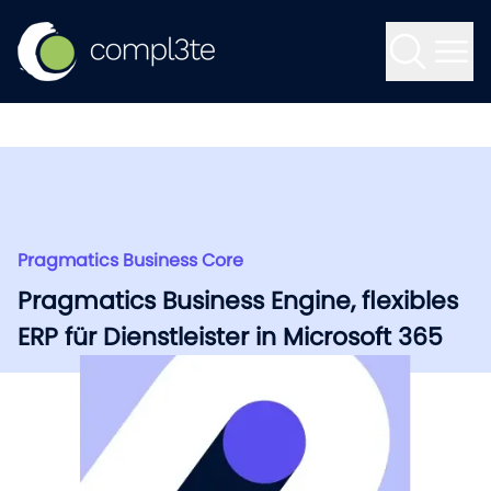
Zum Inhalt springen
Kontakt
Keine Treffer
IT-Projektmanagement
Pragmatics Business Core
Pragmatics Business Core
Consulting
Pragmatics Business Engine, flexibles
Pragmatics Business Engine, flexibles
ERP für Dienstleister in Microsoft 365
ERP für Dienstleister in Microsoft 365
Software-Entwicklung
Pragmatics