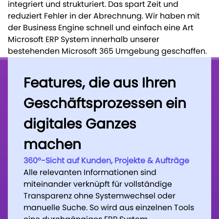
integriert und strukturiert. Das spart Zeit und
reduziert Fehler in der Abrechnung. Wir haben mit
der Business Engine schnell und einfach eine Art
Microsoft ERP System innerhalb unserer
bestehenden Microsoft 365 Umgebung geschaffen.
Features, die aus Ihren
Features, die aus Ihren
Geschäftsprozessen ein
Geschäftsprozessen ein
digitales Ganzes
digitales Ganzes
machen
machen
360°-Sicht auf Kunden, Projekte & Aufträge
360°-Sicht auf Kunden, Projekte & Aufträge
Alle relevanten Informationen sind
Alle relevanten Informationen sind
miteinander verknüpft für vollständige
miteinander verknüpft für vollständige
Transparenz ohne Systemwechsel oder
Transparenz ohne Systemwechsel oder
manuelle Suche. So wird aus einzelnen Tools
manuelle Suche. So wird aus einzelnen Tools